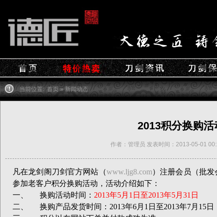
当前位置:
首页
»
新闻动态
2013积分换购
作者：管理员 发表时间：2013-05-01 00:
凡在龙剑阁刀剑官方网站（
www.ljg8.com
）注册会员（批发
参加老客户积分换购活动，活动介绍如下：
一、
换购活动时间：
2013
年
5
月
1
日至
2013
年
5
月
31
日
二、
换购产品发货时间：
2013
年
6
月
1
日至
2013
年
7
月
15
日