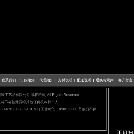
|
联系我们
|
订购须知
|
代理须知
|
支付说明
|
配送说明
|
退换货规则
|
客户留言
泉市德匠工艺品有限公司 版权所有, All Rights Reserved
息将不会被泄露给其他任何机构和个人
782 13735919193 | 工作时间：8:00~22:00 节假日不休