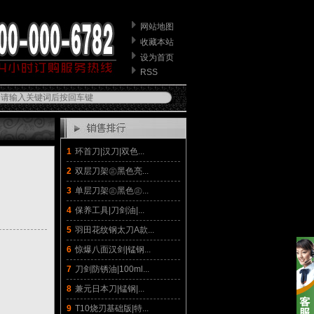
网站地图
收藏本站
设为首页
RSS
1
环首刀|汉刀|双色...
2
双层刀架㊣黑色亮...
3
单层刀架㊣黑色㊣...
4
保养工具|刀剑油|...
5
羽田花纹钢太刀A款...
6
惊爆八面汉剑|锰钢...
7
刀剑防锈油|100ml...
8
兼元日本刀|锰钢|...
9
T10烧刃基础版|特...