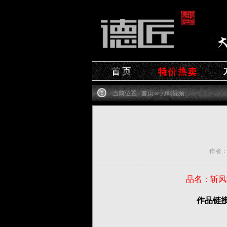
当前位置:
首页
»
刀剑视频
作者：德
品名：斩风武
作品链