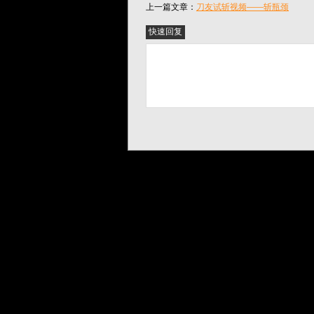
上一篇文章：
刀友试斩视频——斩瓶颈