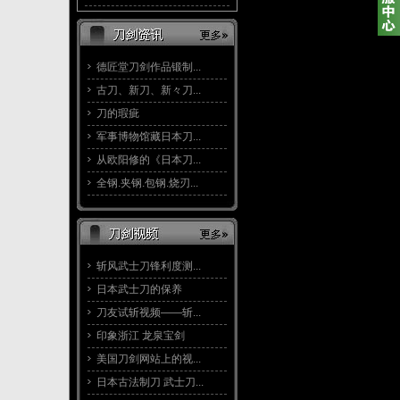
德匠堂刀剑作品锻制...
古刀、新刀、新々刀...
刀的瑕疵
军事博物馆藏日本刀...
从欧阳修的《日本刀...
全钢.夹钢.包钢.烧刃...
斩风武士刀锋利度测...
日本武士刀的保养
刀友试斩视频——斩...
印象浙江 龙泉宝剑
美国刀剑网站上的视...
日本古法制刀 武士刀...