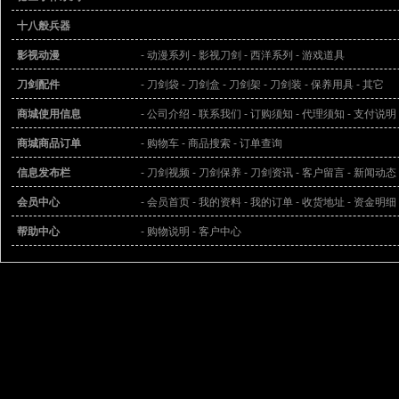
十八般兵器
影视动漫
- 动漫系列
- 影视刀剑
- 西洋系列
- 游戏道具
刀剑配件
- 刀剑袋
- 刀剑盒
- 刀剑架
- 刀剑装
- 保养用具
- 其它
商城使用信息
- 公司介绍
- 联系我们
- 订购须知
- 代理须知
- 支付说明
商城商品订单
- 购物车
- 商品搜索
- 订单查询
信息发布栏
- 刀剑视频
- 刀剑保养
- 刀剑资讯
- 客户留言
- 新闻动态
会员中心
- 会员首页
- 我的资料
- 我的订单
- 收货地址
- 资金明细
帮助中心
- 购物说明
- 客户中心