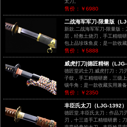
太刀。
售价：￥6980
二战海军军刀-限量版（LJG
新款.二战海军军刀-限量版：
层，经敷土烧刃，手工精细研
包上品珍珠鱼皮；是一款收藏
售价：￥5888
威虎打刀|德匠精钢（LJG-
德匠堂武士刀.威虎打刀：刀
子纹，手工精细研磨，三级上
镶牛角；是一款收藏实用兼备
售价：￥2350
丰臣氏太刀（LJG-1392）
德匠堂.丰臣氏太刀：作品刀
刃，十三道手工精细研磨；刀