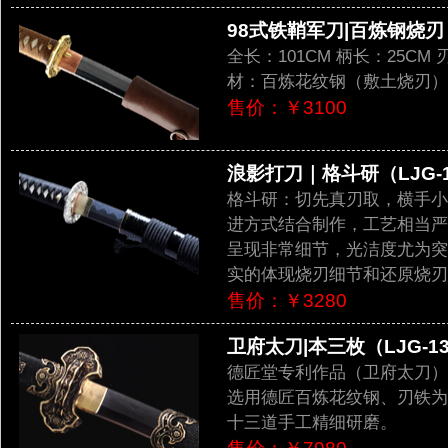
98式铁鞘军刀|百炼钢烧刃（
全长：101CM 柄长：25CM 刃
材：百炼花纹钢（敷土烧刃）
售价：￥3100
浪影打刀｜格斗研（LJG-1
格斗研：切先真刃取，横手小镐
进方式结合制作，工艺相当严谨顺
呈现非常细节，光洁度尤为突出。
实的体现烧刃细节和还原烧刃
售价：￥3280
卫府太刀|本三枚（LJG-13
德匠堂专利作品（卫府太刀）
选用德匠百炼花纹钢、刃铁为
十三道手工精细研磨。