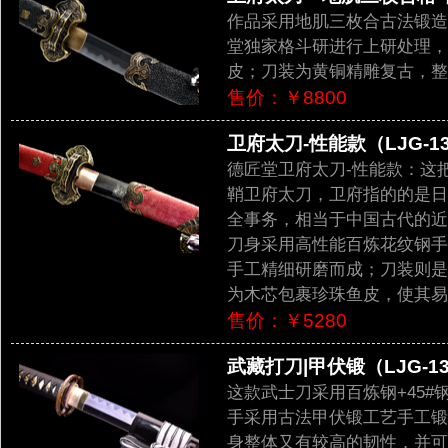
作品采用地肌三枚合古法锻造
堂独家格斗研进行上研处理，
皮；刀装为黄铜精雕复古，整
售价：￥8800
卫府太刀-性能款（LJG-13
德匠堂卫府太刀-性能款：这
鞘卫府太刀，卫府指的的是日
全事务，相当于中国古代的近
刀身采用高性能百炼花纹钢手
手工精细研磨而成；刀装则是
为木芯包裹珍珠鱼皮，使其易
售价：￥5280
武藏打刀|甲伏锻（LJG-13
这款武士刀采用百炼钢+45
手采用古法甲伏锻工艺手工锻
身整体又有较高的韧性，并可