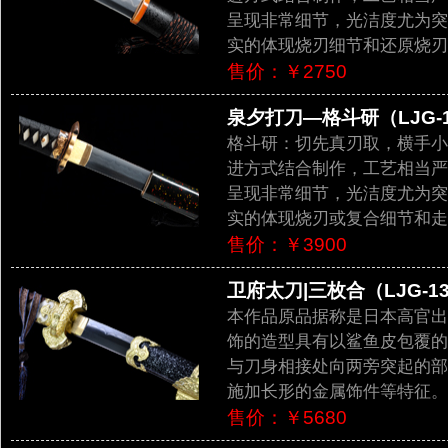
呈现非常细节，光洁度尤为突出。
实的体现烧刃细节和还原烧刃
售价：￥2750
泉夕打刀—格斗研（LJG-1
格斗研：切先真刃取，横手小镐
进方式结合制作，工艺相当严谨顺
呈现非常细节，光洁度尤为突出。
实的体现烧刃或复合细节和走
售价：￥3900
卫府太刀|三枚合（LJG-13
本作品原品据称是日本高官出
饰的造型具有以鲨鱼皮包覆的
与刀身相接处向两旁突起的部
施加长形的金属饰件等特征。
售价：￥5680