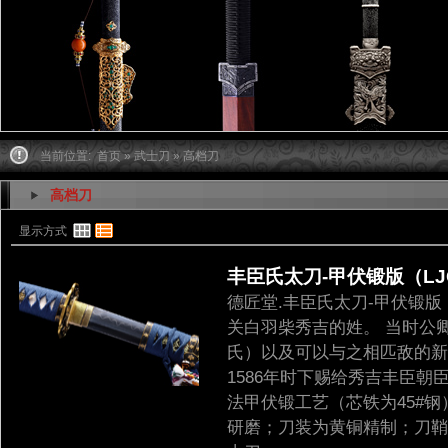
当前位置:
首页
»
武士刀
» 高档刀
高档刀
显示方式
丰臣氏太刀-甲伏锻版（LJG
德匠堂.丰臣氏太刀-甲伏锻
关白羽柴秀吉的姓。 当时公
氏）以及可以与之相匹敌的新
1586年时下赐给秀吉丰臣朝
法甲伏锻工艺（芯铁为45#
研磨；刀装为黄铜精制；刀鞘