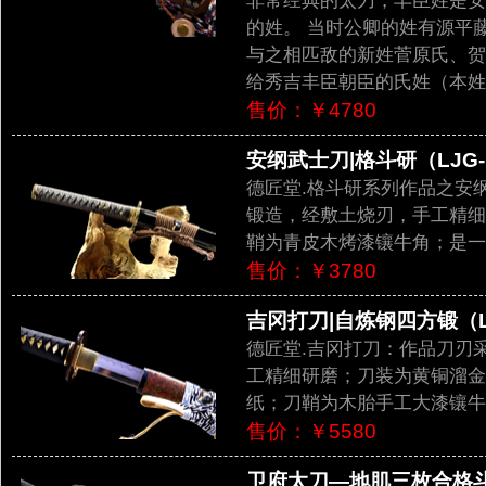
非常经典的太刀，丰臣姓是安
的姓。 当时公卿的姓有源平
与之相匹敌的新姓菅原氏、贺
给秀吉丰臣朝臣的氏姓（本姓
售价：￥4780
安纲武士刀|格斗研（LJG-
德匠堂.格斗研系列作品之安
锻造，经敷土烧刃，手工精细
鞘为青皮木烤漆镶牛角；是一
售价：￥3780
吉冈打刀|自炼钢四方锻（LJ
德匠堂.吉冈打刀：作品刀刃
工精细研磨；刀装为黄铜溜金
纸；刀鞘为木胎手工大漆镶牛
售价：￥5580
卫府太刀—地肌三枚合格斗研