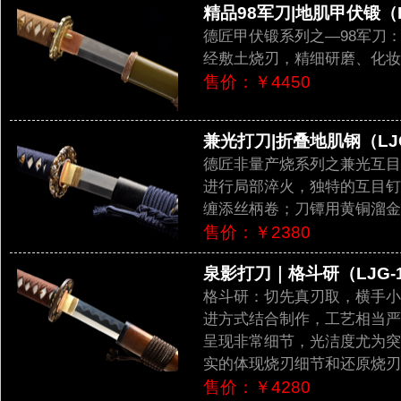
精品98军刀|地肌甲伏锻（LJ
德匠甲伏锻系列之—98军刀
经敷土烧刃，精细研磨、化妆
售价：￥4450
兼光打刀|折叠地肌钢（LJG
德匠非量产烧系列之兼光互目
进行局部淬火，独特的互目钉
缠添丝柄卷；刀镡用黄铜溜金
售价：￥2380
泉影打刀｜格斗研（LJG-1
格斗研：切先真刃取，横手小镐
进方式结合制作，工艺相当严谨顺
呈现非常细节，光洁度尤为突出。
实的体现烧刃细节和还原烧刃
售价：￥4280