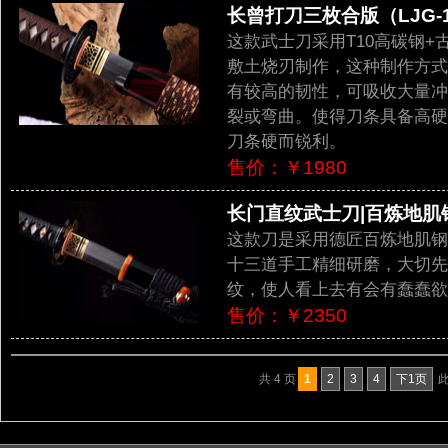
长曾打刀三枚合版（LJG-1
这款武士刀采用T10高碳钢
敷土烧刃制作，这种制作方式
有较高的韧性，可吸收大量冲
裂或弯曲。使得刀条具备高硬
刀条硬而锐利。
售价：￥1980
长门直纹武士刀|百炼地肌钢（
这款刀是采用德匠百炼地肌钢
十三道手工精细研磨，大切先
纹，使人看上去有会有蠢蠢欲
售价：￥2350
共 4 页
1
2
3
4
下1页
此