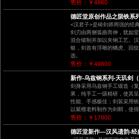
售价：￥4860
德匠堂原创作品之陨铁系列-
<汉君子>是铸剑师周强的经
剑刃由两侧弧曲而伸，犹如堂
混合锻制并加以夹钢工艺。汉
银，剑首有浮雕的螭虎、回纹
选。
售价：￥49800
新作-乌兹钢系列-天玑剑（L
剑身采用乌兹钢手工锻造（复
果，纯手工一级精研，使其呈
性能、手感极佳；剑装采用铁
以紫檀老料制作为剑鞘，使得
售价：￥17800
德匠堂新作—汉风遗韵-经典版