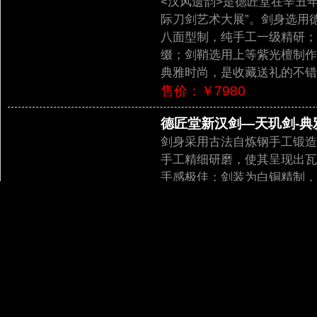
<汉风遗韵>是德匠堂在辛丑
际刀剑艺术大展”。剑身选用
八面型制，纯手工一级精研；
缀；剑鞘选用上等紫光檀制作
典雅时尚，是收藏送礼的不错
售价：￥7980
德匠堂新汉剑—天玑剑-典雅版
剑身采用古法自炼钢手工锻造
手工精细研磨，使其呈现出瓦
手感极佳；剑装为白铜精制，
檀；整剑典雅大气，极具收藏
售价：￥7280
极品皆烧天玄剑—典藏版（LJ
德匠堂力作-极品皆烧天玄剑
作的收藏级佳作。剑身采用德
高的整剑皆烧，纯手工一级精