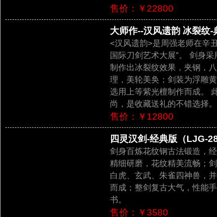
售价：￥22800
大师作--汉风遗韵 冰裂纹-典
<汉风遗韵>是周强老师在辛
国际刀剑艺术大展”。 剑身
制作出冰裂纹效果，夹钢，八
理，美轮美奂；剑装为浮雕黄
选用上等紫光檀制作而成。 
尚，是收藏送礼的不错选择。
售价：￥12800
四灵汉剑-经典版（LJG-28
剑身百炼花纹钢古法锻造，经
精细研磨，花纹精美流畅；剑
白虎、玄武、朱雀四神兽，并
而成；整剑复古大气，性能手
书。
售价：￥3580