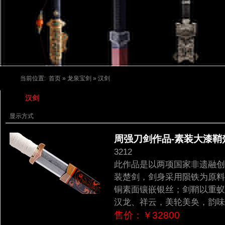
当前位置:
首页
»
龙泉宝剑
» 汉剑
汉剑
显示方式
周强刀剑作品-素装大漆鞘楚剑
3212
此作品是以两项国家非遗融创
装楚剑，剑身采用陨铁为原料
铜素面镶嵌银丝；剑鞘以重蚁
汉龙、祥云，美轮美奂，韵味
售价：￥32800