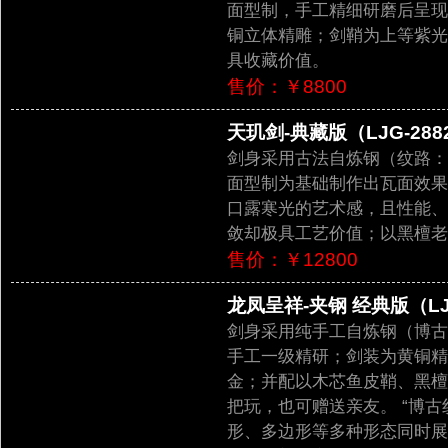
面型制，手工精细研磨后呈现
铜立体精雕；剑鞘为上等紫光
具收藏价值。
售价：￥8800
天玑剑-典藏版（LJG-288
剑身采用古法自炼钢（纹路：
面型制为基础制作出瓦面效果
口露寒光的艺术感，且性能、
敛却极具工艺价值；以黑檀老
售价：￥12800
龙凤呈祥-夹钢 经典版（LJG
剑身采用纯手工自炼钢（博古
手工一级精研；剑装为黄铜精
金；并配以木芯鱼皮鞘、黑檀
把玩，也可赠送亲友。 “博
形、多边形等多种形态同时展