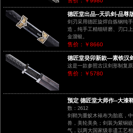
售价：￥9980
德匠堂出品--天玑剑-品尊版（
剑刃采用德匠旋焊自炼钢纯手
造，纯手工精细研磨、刃口上
金溜银。
售价：￥8660
德匠堂癸卯新款—素铁汉剑之
这是一款参照古汉剑形制复原
售价：￥5780
预定 德匠堂大师作--大漆鞘
数：2612
剑鞘为重蚁木裱布为胎底，中
兽，美轮美奂；剑装为紫铜嵌
气，以两大国家级非遗工艺相