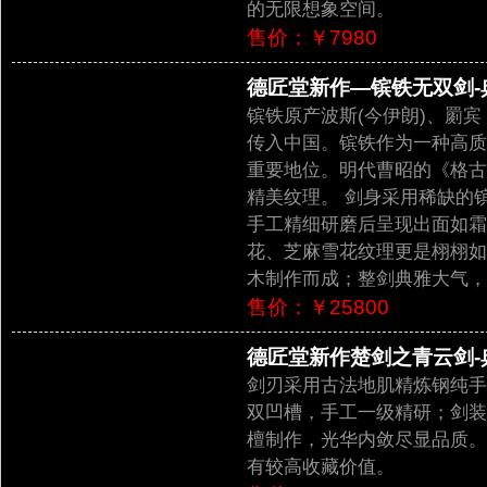
的无限想象空间。
售价：￥7980
德匠堂新作—镔铁无双剑-典
镔铁原产波斯(今伊朗)、罽
传入中国。镔铁作为一种高质
重要地位。明代曹昭的《格古
精美纹理。 剑身采用稀缺的
手工精细研磨后呈现出面如霜
花、芝麻雪花纹理更是栩栩如
木制作而成；整剑典雅大气，
售价：￥25800
德匠堂新作楚剑之青云剑-典
剑刃采用古法地肌精炼钢纯手
双凹槽，手工一级精研；剑装
檀制作，光华内敛尽显品质。
有较高收藏价值。