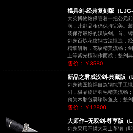
櫑具剑-经典复刻版（LJG-2
大英博物馆保管着一把公元前 
雨，此剑品相仍保持完美。装
装保存最好的汉铁剑。首、镡
剑身百炼花纹钢古法锻造，经
精细研磨，花纹精美流畅；剑
上等紫光檀制作而成；整剑典
售价：￥3580
新品之君威汉剑-典藏版（LJG
剑身德匠旋焊自炼钢纯手工锻
刃，极品旋焊羽毛精美流畅；
鞘为木胎包裹珍珠鱼皮；整剑
售价：￥12800
大师作--无双剑-尊享版（LJ
剑身采用不锈大马士革钢（即