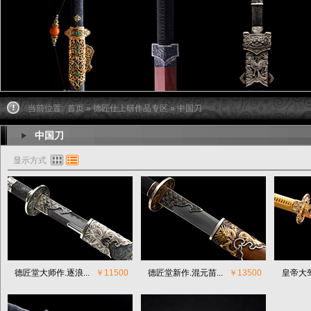
当前位置:
首页
»
德匠仕上研作品专区
» 中国刀
中国刀
显示方式
德匠堂大师作.逐浪...
￥11500
德匠堂新作.混元苗...
￥13500
皇帝大驾