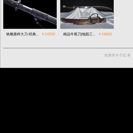
铁雕唐样大刀-经典...
￥14500
精品牛尾刀|地肌三...
￥19800
此类共 6 个记 录