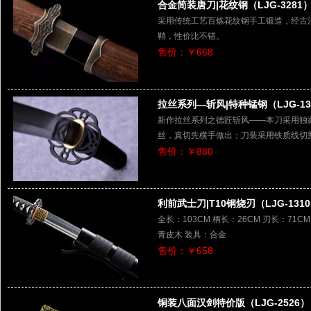
合金简装唐刀|花纹钢（LJG-3281
采用传统工艺百炼花纹钢手工锻造，经古
鞘，性价比不错。
售价：￥668
拉丝系列—斩风|特种锰钢（LJG-13
新作拉丝系列之德匠斩风——本刀采用独
丝，真切先横手做出；刀装采用铁质线切
售价：￥880
利前武士刀|T10钢烧刃（LJG-131
全长：103CM 柄长：26CM 刃长：71CM
青皮木 装具：合金
售价：￥658
铜装八面汉剑特价版（LJG-2526