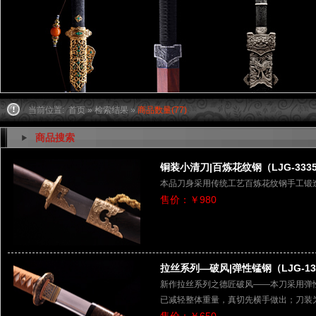
当前位置:
首页
»
检索结果
»
商品数量(77)
商品搜索
铜装小清刀|百炼花纹钢（LJG-333
本品刀身采用传统工艺百炼花纹钢手工锻
售价：￥980
拉丝系列—破风|弹性锰钢（LJG-13
新作拉丝系列之德匠破风——本刀采用弹
已减轻整体重量，真切先横手做出；刀装