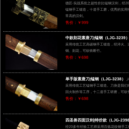
德匠-实战系统之超性价比锰钢汉剑，经2
锰钢手工锻造，十道手工磨，优秀的实用
常高的汉剑。
售价：￥999
中款刻花素唐刀|锰钢（LJG-3239
采用传统工艺高碳钢手工锻造，经淬火、
铜、刻花，可砍铁断竹。
售价：￥698
单手版素唐刀|锰钢（LJG-3238）
采用传统工艺锰钢手工锻造。刀身是我们
回火制作等工序，十二道手工研磨，可砍
售价：￥698
四圣兽四面汉剑|特价款（LJG-239
经20多年经验工艺师采用百炼花纹钢手