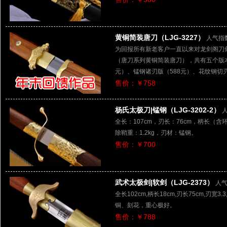
黄铜简装唐刀（LJG-3227）
人气指数
为回报所有新老客户一直以来对龙剑阁刀剑
（唐刀系列黄铜简装唐刀），共有五个版本
元）、锰钢诸刃版（588元）、花纹钢切刃
售价：￥758
杨氏太极刀|锰钢（LJG-3202-2）
人
全长：107cm，刃长：76cm，柄长（含环首
除鞘重：1.2kg，刃材：锰钢。
售价：￥700
武术太极剑|软剑（LJG-2373）
人气
全长102cm,柄长18cm,刃长75cm,刃宽3
铜、刻花，重心极好。
售价：￥788