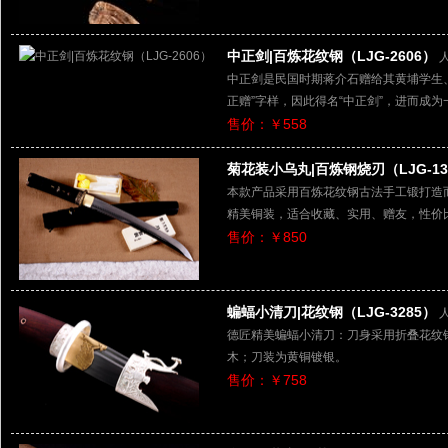
中正剑|百炼花纹钢（LJG-2606）
中正剑是民国时期蒋介石赠给其黄埔学生
正赠”字样，因此得名“中正剑”，进而成
售价：￥558
菊花装小乌丸|百炼钢烧刃（LJG-13
本款产品采用百炼花纹钢古法手工锻打造
精美铜装，适合收藏、实用、赠友，性价
售价：￥850
蝙蝠小清刀|花纹钢（LJG-3285）
德匠精美蝙蝠小清刀：刀身采用折叠花纹
木；刀装为黄铜镀银。
售价：￥758