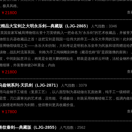
，极具风格。
￥21800
查
精品大宝剑之大明永乐剑—典藏版（LJG-2865）
人气指数：3346
1年英国皇家军械局博物馆出资十万英镑购入一把命名为“永乐剑”的艺术收藏品，并被誉
物馆古兵器收藏品之首！这把宝剑是我国一位伟大的帝王—永乐大帝用的宝剑！此剑
器博物馆镇馆之宝——永乐大剑仿制，大剑考证是明初永乐皇帝为民族和谐而赠送给
镇物，战乱时流落英国。 剑格为手工纯铜雕刻神兽（藏语也称“琼”是跟随佛的座骑）
皮，中间刻如意详云，柄尾是全翅大鹏栩栩如生，鞘装是连体祥云环绕，法杖金钢杵
雕细琢，外装整体镀24K黄金，内由
￥21800
查
乌兹钢系列-天玑剑（LJG-2871）
人气指数：3379
用乌兹钢手工锻造（复原工艺），以八面型制为基础做出瓦面效果，纯手工一级精研
霜雪，刃口露寒光的艺术感，且性能、手感极佳；剑装采用铁雕错银工艺，低调内敛
以紫檀老料制作为剑鞘，使得整剑更具收藏价值。
￥17800
查
兽纹秦剑—典藏版（LJG-2855）
人气指数：2562