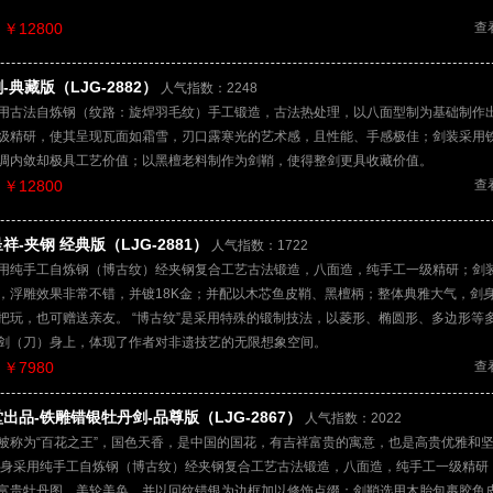
￥12800
查
-典藏版（LJG-2882）
人气指数：2248
用古法自炼钢（纹路：旋焊羽毛纹）手工锻造，古法热处理，以八面型制为基础制作
级精研，使其呈现瓦面如霜雪，刃口露寒光的艺术感，且性能、手感极佳；剑装采用
调内敛却极具工艺价值；以黑檀老料制作为剑鞘，使得整剑更具收藏价值。
￥12800
查
祥-夹钢 经典版（LJG-2881）
人气指数：1722
用纯手工自炼钢（博古纹）经夹钢复合工艺古法锻造，八面造，纯手工一级精研；剑
，浮雕效果非常不错，并镀18K金；并配以木芯鱼皮鞘、黑檀柄；整体典雅大气，剑
把玩，也可赠送亲友。 “博古纹”是采用特殊的锻制技法，以菱形、椭圆形、多边形等
剑（刀）身上，体现了作者对非遗技艺的无限想象空间。
￥7980
查
出品-铁雕错银牡丹剑-品尊版（LJG-2867）
人气指数：2022
被称为“百花之王”，国色天香，是中国的国花，有吉祥富贵的寓意，也是高贵优雅和
剑身采用纯手工自炼钢（博古纹）经夹钢复合工艺古法锻造，八面造，纯手工一级精研
富贵牡丹图，美轮美奂，并以回纹错银为边框加以修饰点缀；剑鞘选用木胎包裹胶鱼