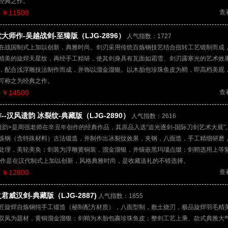
经典之作。
￥11500
查
大师作-吴越战剑-至臻版（LJG-2896）
人气指数：1727
在战国制式上加以创新，典雅时尚。剑刃采用传统百炼钢技艺结合扭转工艺锻制而成
精美的旋焊天星纹，再经手工精研，使其剑身具有瓦面如霜雪、剑刃露寒光的艺术效
，配合浅浮雕技法制作而成，并饰以溜金溜银。以木胎包珍珠鱼皮为鞘，即高档美观
可称之为经典之作。
￥14500
查
--汉风遗韵 冰裂纹-典藏版（LJG-2890）
人气指数：2616
遗韵>是周强老师在辛丑年创作的经典作品，其原品入选“追光逐剑-国际刀剑艺术大展”
炼钢（含特殊材料）古法锻造，并制作出冰裂纹效果，夹钢，八面造，手工精细研磨
处理，美轮美奂；剑装为浮雕黄铜装，溜金溜银，并镶嵌黑玛瑙点缀；剑鞘选用上等
此作是在汉代制式上加以创新，风格典雅时尚，是收藏送礼的不错选择。
￥12800
查
君威汉剑-典藏版（LJG-2887)
人气指数：1855
匠旋焊自炼钢纯手工锻造（秘制配方材质），八面型制，敷土烧刃，极品旋焊羽毛精
双凤为题材，黄铜溜金溜银；剑鞘为木胎包裹珍珠鱼皮；整剑工艺上乘、款式典雅大