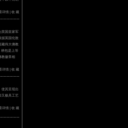
看详情
|
收 藏
为英国皇家军
根据英国伦敦
西藏伟大佛教
，柄包是上等
佛教徽章相
看详情
|
收 藏
，使其呈现出
却又极具工艺
看详情
|
收 藏