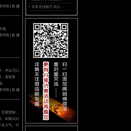
看详情
|
收 藏
日本古法制刀 武士...
价值。
看详情
|
收 藏
研，并以刃口
兽，美轮美
器。
看详情
|
收 藏
，瓦面型制，
果。剑装以白
不失大气。可