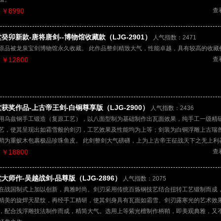
￥8990
查
癸卯新款-唐将唐剑--博物馆收藏款（LJG-2901）
人气指数：2471
原品被龙泉宝剑博物馆永久收藏。 此作品整剑精致大气，性能卓越，具有较高的收藏
￥12800
查
获奖作品-上古帝王剑-白铜尊享版（LJG-2900）
人气指数：2436
用乌兹钢手工锻造（复原工艺），以八面型制为基础制作出瓦面效果，纯手工一级精
艺，使其呈现出如霜雪般的剑刃，工艺效果及性能均为上等；剑装为白铜浮雕上古瑞
鞘为重蚁木包裹极品珍珠鱼皮。 此剑整剑大气磅礴，上为上古帝王征战天下之无上利
￥18800
查
大师作-吴越战剑-品尊版（LJG-2896）
人气指数：2075
在战国制式上加以创新，典雅时尚。剑刃采用传统百炼钢技艺结合扭转工艺锻制而成
精美的旋焊天星纹，再经手工精研，使其剑身具有瓦面如霜雪、剑刃露寒光的艺术效
，配合浅浮雕技法制作而成，精简大气。选用上等紫光檀制作柄鞘，即美观典雅，又