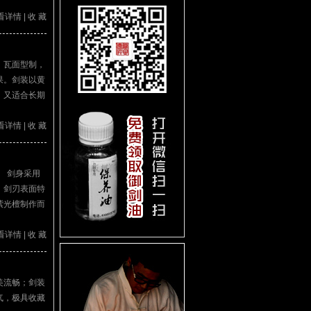
看详情
|
收 藏
，瓦面型制，
果。剑装以黄
，又适合长期
看详情
|
收 藏
。 剑身采用
，剑刃表面特
紫光檀制作而
看详情
|
收 藏
美流畅；剑装
气，极具收藏