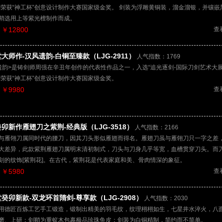
2年荣获“神工杯”创意设计制作大赛国家级金奖。 剑装为浮雕黄铜装，溜金溜银，并镶嵌
鞘选用上等紫光檀制作而成。
￥12800
查
大师作-汉风遗韵-白铜至臻款（LJG-2911）
人气指数：1769
遗韵>是铸剑师周强在辛丑年创作的代表性作品之一，入选“追光逐剑-国际刀剑艺术大展
2年荣获“神工杯”创意设计制作大赛国家级金奖。
￥9980
查
卯新作雁翅刀之紫荆-经典版（LJG-3518）
人气指数：2166
与雁翎刀属同时代的腰刀，因其刀头形似雁翅而得名。雁翅刀虽与雁翎刀只一字之差
大差异，此款紫荆雁翅刀属明末清初制式，刀头与刀身几乎等宽，血槽贯穿刀头。而
刻的纹饰[紫荆花]。在古代，紫荆花是代表家庭和美、骨肉情深的象征。
￥5980
查
癸卯新款-双龙环首隋剑-尊享款（LJG-2908）
人气指数：2030
用德匠百炼工艺手工锻造，锻制出精美的羽毛纹，纹理栩栩如生，七星井水淬火，八
磨、上研；剑鞘为重蚁木包裹极品珍珠鱼皮；剑装为白铜精制，简约而不简单。