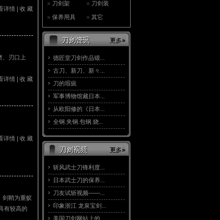
»
刀剑架
»
刀剑装
看详情
|
收 藏
»
保养用具
»
其它
磨、刃口上
德匠堂刀剑作品锻...
古刀、新刀、新々...
看详情
|
收 藏
刀的瑕疵
军事博物馆藏日本...
从欧阳修的《日本...
全钢.夹钢.包钢.烧...
看详情
|
收 藏
斩风武士刀锋利度...
日本武士刀的保养...
刀友试斩视频——...
；剑鞘为重蚁
印象浙江 龙泉宝剑...
具有较高的
美国刀剑网站上的...