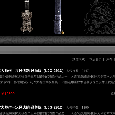
浏览模式：
本店售价
|
库存
|
大师作—汉风遗韵-风尚版（LJG-2913）
人气指数：2147
遗韵>是铸剑师周强在辛丑年创作的代表性作品之一，入选“追光逐剑-国际刀剑艺术大展
2年荣获“神工杯”创意设计制作大赛国家级金奖； 剑鞘选用重蚁木包裹珍珠鱼皮并上黄
￥12800
查
大师作—汉风遗韵-品尊版（LJG-2912）
人气指数：1890
遗韵>是铸剑师周强在辛丑年创作的代表性作品之一，入选“追光逐剑-国际刀剑艺术大展