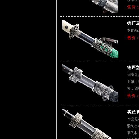
售价：
德匠堂
本作品
售价：
德匠堂
剑身采
上研工
奂；剑
售价：
德匠堂
作品是
锻制出
铜为材