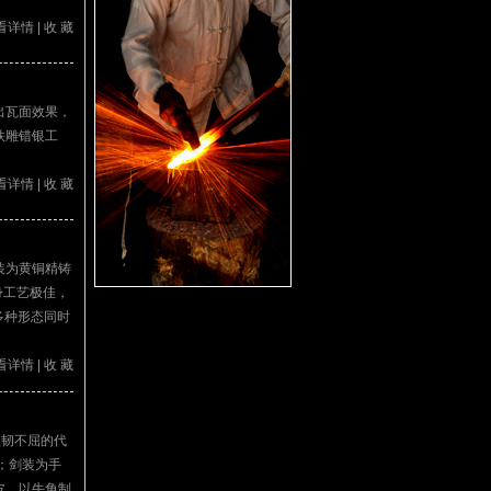
看详情
|
收 藏
出瓦面效果，
铁雕错银工
看详情
|
收 藏
装为黄铜精铸
身工艺极佳，
多种形态同时
看详情
|
收 藏
坚韧不屈的代
；剑装为手
皮，以牛角制