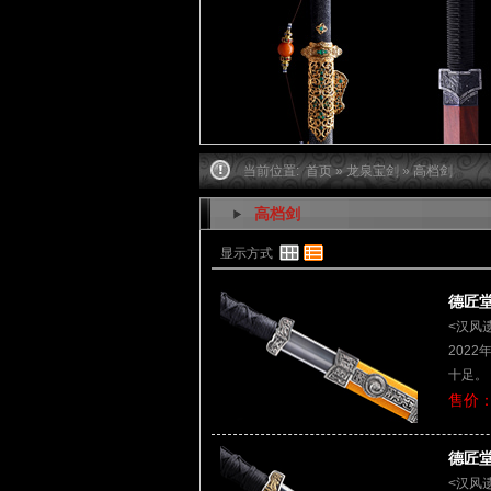
当前位置:
首页
»
龙泉宝剑
» 高档剑
高档剑
显示方式
德匠堂
<汉风
202
十足。
售价：
德匠堂
<汉风