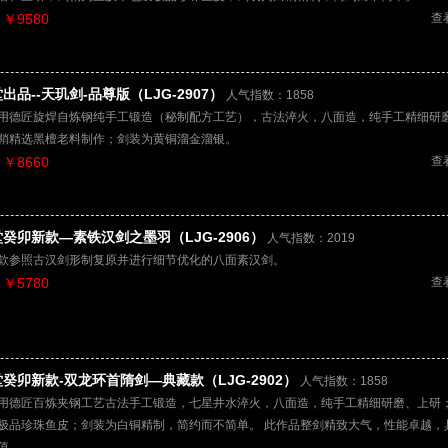
￥9580
查
出品--天玑剑-品尊版（LJG-2907）
人气指数：1858
用德匠旋焊自炼钢纯手工锻造（秘制配方工艺），古法淬火，八面造，纯手工精细研
鞘精选黑檀老料制作；剑装为黄铜溜金溜银。
￥8660
查
癸卯新款—素铁汉剑之墨羽（LJG-2906）
人气指数：2019
款参照古汉剑形制复原并进行细节优化的八面素汉剑。
￥5780
查
癸卯新款-双龙环首隋剑—典藏款（LJG-2902）
人气指数：1858
用德匠百炼夹钢工艺古法手工锻造，七星井水淬火，八面造，纯手工精细研磨、上研
极品珍珠鱼皮；剑装为白铜精制，简约而不简单。 此作品整剑精致大气，性能卓越，
值。