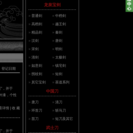
龙泉宝剑
»
普通剑
»
中档剑
»
高档剑
»
越王剑
»
精品剑
»
秦剑
»
汉剑
»
唐剑
»
宋剑
»
明剑
»
清剑
»
太极剑
»
如意剑
»
镇宅剑
登记日期
»
拐杖剑
»
短剑
»
其它宝剑
»
茶道系列
”，并于
中国刀
色外漆，个性
»
唐刀
»
清刀
看详情
|
收 藏
»
环首刀
»
斩马刀
»
苗刀
»
短刀及其它
武士刀
”，并于