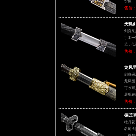
价值
售价：
天玑剑
剑身采
手工一
艺，低
售价：
龙凤呈
剑身采
龙凤图
可收藏
展现在
售价：
德匠堂
牡丹花
名词 
工铁雕