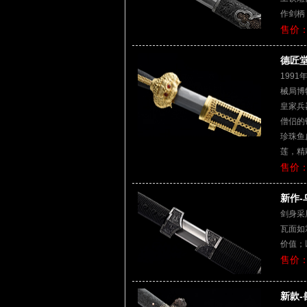
作剑柄
售价：
德匠堂
199
械局博
皇家兵
僧侣的
珍珠鱼
莲，精
售价：
新作-
剑身采
瓦面如
价值；
售价：
新款-