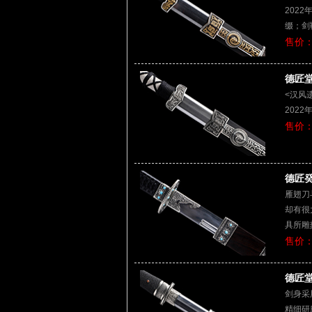
202
缀；剑
售价：
德匠堂
<汉风
202
售价：
德匠癸
雁翅刀
却有很
具所雕
售价：
德匠堂
剑身采
精细研