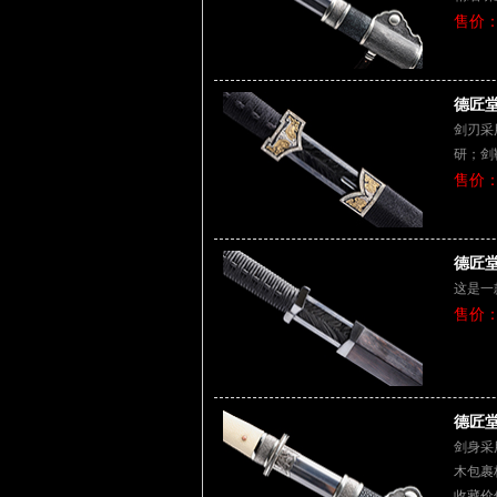
售价：
德匠堂
剑刃采
研；剑
售价：
德匠堂
这是一
售价：
德匠堂
剑身采
木包裹
收藏价