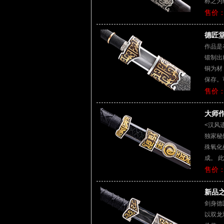
称之为
售价：
德匠堂
作品是
锻制出
铜为材
保存。
售价：
大师作
<汉风
独家秘
殊氧化
成。 
售价：
新品之
剑身德
以双龙