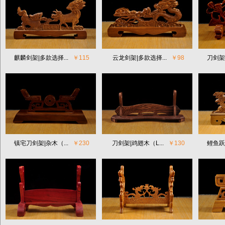
麒麟剑架|多款选择...
￥115
云龙剑架|多款选择...
￥98
刀剑架|
镇宅刀剑架|杂木（...
￥230
刀剑架|鸡翅木（L...
￥130
鲤鱼跃龙