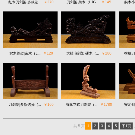
红木刀剑架|多款选...
￥270
刀剑架|杂木（LJG...
￥145
实木小剑
实木剑架|杂木（L...
￥120
大镇宅剑架|硬木（...
￥280
横放刀剑
刀剑架|多款选择（...
￥160
海豚立式刀剑架（...
￥1780
安定剑架
共 5 页
1
2
3
4
5
下1页