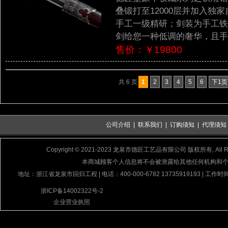
叠锻打至12000层并加入
手工一级精研；剑装为手工铁
剑给您一种低调的奢华，且手
售价：￥19800
共 6 页
1
2
3
4
5
6
下1页
公司介绍
|
联系我们
|
订购须知
|
代理须知
Copyright © 2021-2023 龙泉市德匠工艺品有限公司 版权所有, All Rig
本商城顾客个人信息将不会被泄露给其他任何机构和
地址：浙江省龙泉市回归工程 | 电话：400-000-6782 13735919193 | 工作时间
浙ICP备14002322号-2
企业营业执照