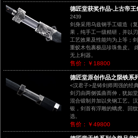
德匠堂获奖作品-上古帝王剑
2439
剑身采用乌兹钢手工锻造（复
果，纯手工一级精研，并以刃
工艺效果及性能均为上等；剑
重蚁木包裹极品珍珠鱼皮。 
无上利器。
售价：￥18800
德匠堂原创作品之陨铁系列-
<汉君子>是铸剑师周强的经
剑刃由两侧弧曲而伸，犹如堂
混合锻制并加以夹钢工艺。汉
银，剑首有浮雕的螭虎、回纹
选。
售价：￥49800