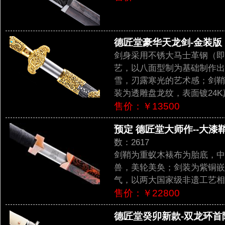
德匠堂豪华天龙剑-金装版（L
剑身采用不锈大马士革钢（即
艺，以八面型制为基础制作出
雪，刃露寒光的艺术感；剑鞘
装为透雕盘龙纹，表面镀24K
售价：￥13500
预定 德匠堂大师作--大漆鞘
数：2617
剑鞘为重蚁木裱布为胎底，中
兽，美轮美奂；剑装为紫铜嵌
气，以两大国家级非遗工艺相
售价：￥22800
德匠堂癸卯新款-双龙环首隋