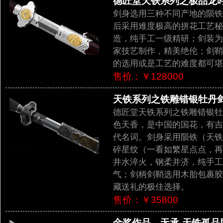
德匠堂天铁系列之极品龙吟剑
剑身选用三种不同产地的陨铁
后采用难度极高的拼花工艺秘
造，纯手工一级精研；剑装为
家技艺制作，精美绝伦；剑鞘
的选用或是工艺的难度都可堪
售价：￥128000
天铁系列之铁雕错银牡丹剑-珍
德匠堂天铁系列之铁雕错银牡
色天香，是中国的国花，有吉
代名词。剑身采用陨铁（天铁
碎星纹（一看如繁星点点，再
井水淬火，钢柔并济，纯手工
气；剑柄剑鞘选用木胎包裹胶
藏送礼的极佳选择。
售价：￥35800
金奖作品—无承-天铁孤品版(L