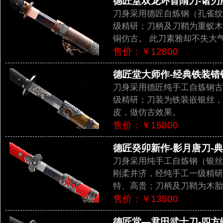
德匠堂双龙环首隋刀-诸刃版（
刀身采用德匠自炼钢（孔雀纹
级精研；刀柄及刀鞘为重蚁木
铜仿古。 此刀素雅却不失大
售价：￥12800
德匠堂大师作-经典铁装错银
刀身采用德匠纯手工自炼钢古
级精研；刀装为铁装嵌银丝，
皮，做仿古效果。
售价：￥15800
德匠癸卯新作-影月唐刀-典藏
刀身采用纯手工自炼钢（银丝
刚柔并济，经纯手工一级精研
特、高贵；刀柄及刀鞘为木胎
售价：￥13500
德匠堂—君田武士刀-四方锻（