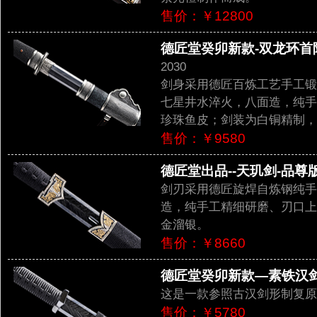
售价：￥12800
德匠堂癸卯新款-双龙环首隋剑
2030
剑身采用德匠百炼工艺手工锻
七星井水淬火，八面造，纯手
珍珠鱼皮；剑装为白铜精制，
售价：￥9580
德匠堂出品--天玑剑-品尊版（
剑刃采用德匠旋焊自炼钢纯手
造，纯手工精细研磨、刃口上
金溜银。
售价：￥8660
德匠堂癸卯新款—素铁汉剑之
这是一款参照古汉剑形制复原
售价：￥5780