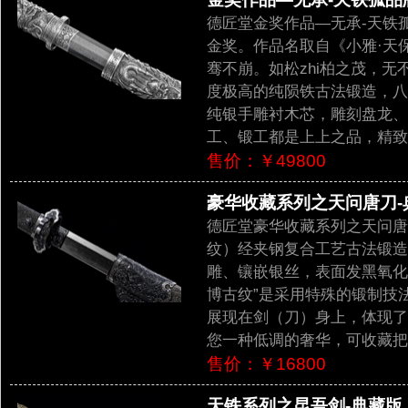
德匠堂金奖作品—无承-天铁
金奖。作品名取自《小雅·天
骞不崩。如松zhi柏之茂，
度极高的纯陨铁古法锻造，八
纯银手雕衬木芯，雕刻盘龙、
工、锻工都是上上之品，精致
售价：￥49800
豪华收藏系列之天问唐刀-典
德匠堂豪华收藏系列之天问唐
纹）经夹钢复合工艺古法锻造
雕、镶嵌银丝，表面发黑氧化
博古纹”是采用特殊的锻制技
展现在剑（刀）身上，体现了
您一种低调的奢华，可收藏把
售价：￥16800
天铁系列之昆吾剑-典藏版（L