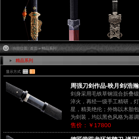
当前位置:
首页
» 精品系列
精品系列
显示方式
周强刀剑作品-映月剑/浩瀚星
剑身采用毛铁草钢混合折叠锻
淬火，再经一级手工精研，灯
星，精美绝伦；外饰以木胎包
为剑装，均以黑色风格为基调
售价：￥17800