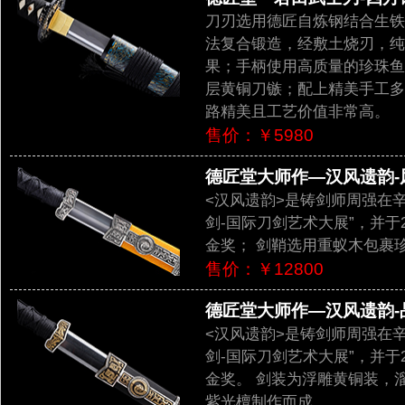
刀刃选用德匠自炼钢结合生铁
法复合锻造，经敷土烧刃，纯
果；手柄使用高质量的珍珠鱼
层黄铜刀镞；配上精美手工多
路精美且工艺价值非常高。
售价：￥5980
德匠堂大师作—汉风遗韵-风
<汉风遗韵>是铸剑师周强在
剑-国际刀剑艺术大展”，并于
金奖； 剑鞘选用重蚁木包裹
售价：￥12800
德匠堂大师作—汉风遗韵-品
<汉风遗韵>是铸剑师周强在
剑-国际刀剑艺术大展”，并于
金奖。 剑装为浮雕黄铜装，
紫光檀制作而成。