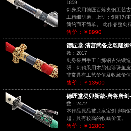
1859
剑身采用德匠百炼夹钢工艺古
工精细研磨、上研；剑鞘为重
简约而不简单。 此作品整剑
售价：￥8990
德匠堂-清宫武备之乾隆御制
数：2017
剑身采用手工自炼钢古法锻造
研；剑鞘采用木胎包珍珠鱼皮
非常具有工艺价值及收藏价值
售价：￥13500
德匠堂癸卯新款-唐将唐剑--
数：2472
本作品原品被龙泉宝剑博物馆
越，具有较高的收藏价值。
售价：￥12800