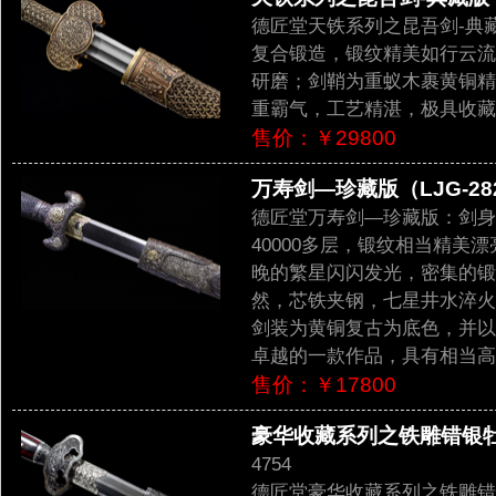
德匠堂天铁系列之昆吾剑-典藏
复合锻造，锻纹精美如行云流
研磨；剑鞘为重蚁木裹黄铜精
重霸气，工艺精湛，极具收藏
售价：￥29800
万寿剑—珍藏版（LJG-28
德匠堂万寿剑—珍藏版：剑身
40000多层，锻纹相当精
晚的繁星闪闪发光，密集的锻
然，芯铁夹钢，七星井水淬火
剑装为黄铜复古为底色，并以
卓越的一款作品，具有相当高
售价：￥17800
豪华收藏系列之铁雕错银牡丹
4754
德匠堂豪华收藏系列之铁雕错