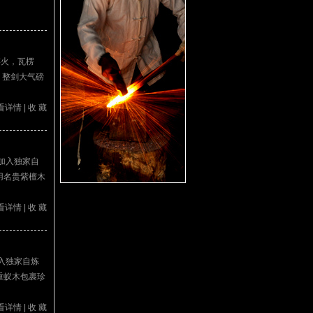
淬火，瓦楞
；整剑大气磅
看详情
|
收 藏
加入独家自
用名贵紫檀木
看详情
|
收 藏
入独家自炼
重蚁木包裹珍
看详情
|
收 藏