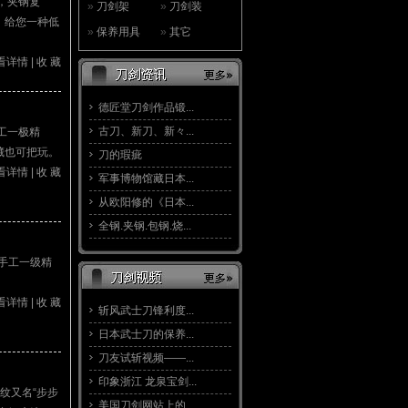
，夹钢复
»
刀剑架
»
刀剑装
。给您一种低
»
保养用具
»
其它
看详情
|
收 藏
德匠堂刀剑作品锻...
古刀、新刀、新々...
工一极精
藏也可把玩。
刀的瑕疵
看详情
|
收 藏
军事博物馆藏日本...
从欧阳修的《日本...
全钢.夹钢.包钢.烧...
手工一级精
看详情
|
收 藏
斩风武士刀锋利度...
日本武士刀的保养...
刀友试斩视频——...
印象浙江 龙泉宝剑...
纹又名“步步
美国刀剑网站上的...