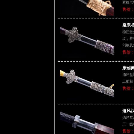
紫檀老
售价：
泉宗-
德匠堂
纹，夹
剑柄及
售价：
康熙佩
德匠堂
工雕刻
售价：
遗风汉
德匠堂
工一级
售价：