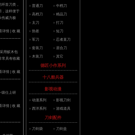
的环首刀类，
»
普通刀
»
中档刀
用，这样便于
»
高档刀
»
精品刀
杀伤威力极
»
太刀
»
打刀
看详情
|
收 藏
»
协差
»
短刀
»
军刀
»
忍者直刀
»
套装刀
»
居合刀
鞘采用蚁木包
»
木装刀
»
其它
非常具有收藏
德匠小作系列
看详情
|
收 藏
十八般兵器
影视动漫
一级仕上研
»
动漫系列
»
影视刀剑
看详情
|
收 藏
»
西洋系列
»
游戏道具
刀剑配件
»
刀剑袋
»
刀剑盒