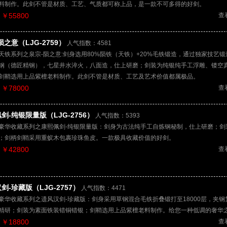
料制作。此剑不管是材质、工艺、气质都可称上品，是一款不可多得的好剑。
￥55800
查
陨之意（LJG-2759）
人气指数：4581
天铁系列之泉宗-陨之意:剑身选用80%陨铁（天铁）+20%毛铁锻造，通过独家技艺
钢（德匠精钢），七星井水淬火，八面造，仕上研磨；剑装为纯银纯手工浮雕、镂空
剑鞘选用上品紫檀老料制作。此剑不管是材质、工艺及艺术价值都属极品。
￥78000
查
剑-纯银限量版（LJG-2756）
人气指数：5393
豪华收藏系列之康熙佩剑-纯银限量版：剑身为古法纯手工自炼钢秘制，仕上研磨；剑
；剑柄剑鞘采用重蚁木包裹珍珠鱼皮。一款极具收藏价值的好剑。
￥42800
查
剑-珍藏版（LJG-2757）
人气指数：4471
豪华收藏系列之遗风汉剑-珍藏版：剑身采用草钢混合毛铁折叠锻打至18000层，夹钢
精研；剑装为素面铁装错铜错银；剑鞘选用上品紫檀老料制作。给您一种低调的奢华
￥18800
查