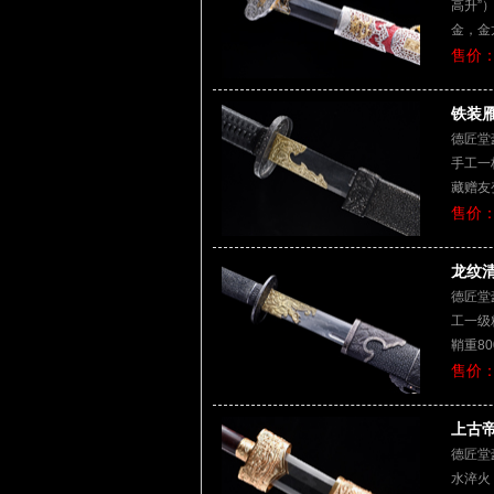
高升”
金，金
售价：
铁装雁
德匠堂
手工一
藏赠友
售价：
龙纹清
德匠堂
工一级
鞘重8
售价：
上古帝
德匠堂
水淬火