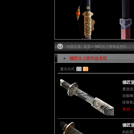
当前位置:
首页
» 德匠仕上研作品专区
德匠仕上研作品专区
显示方式
德匠堂
逐浪清
自炼钢
珍珠鱼
售价：
德匠堂
此款苗