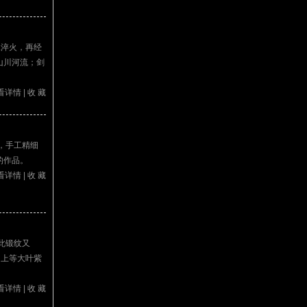
水淬火，再经
山川河流；剑
看详情
|
收 藏
，手工精细
的作品。
看详情
|
收 藏
此锻纹又
用上等大叶紫
看详情
|
收 藏