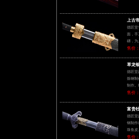
上古帝
德匠堂
面，手
礴，为
售价：
草龙银
德匠堂
炼钢制
制作。
售价：
富贵牡
德匠堂
钢制作
珠鱼皮
售价：