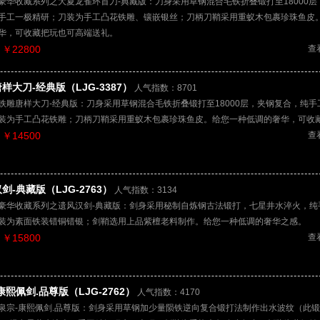
豪华收藏系列之大夏龙雀环首刀-典藏版：刀身采用草钢混合毛铁折叠锻打至18000层
手工一极精研；刀装为手工凸花铁雕、镶嵌银丝；刀柄刀鞘采用重蚁木包裹珍珠鱼皮
华，可收藏把玩也可高端送礼。
￥22800
查
样大刀-经典版（LJG-3387）
人气指数：8701
铁雕唐样大刀-经典版：刀身采用草钢混合毛铁折叠锻打至18000层，夹钢复合，纯手
装为手工凸花铁雕；刀柄刀鞘采用重蚁木包裹珍珠鱼皮。给您一种低调的奢华，可收
￥14500
查
剑-典藏版（LJG-2763）
人气指数：3134
豪华收藏系列之遗风汉剑-典藏版：剑身采用秘制自炼钢古法锻打，七星井水淬火，纯
装为素面铁装错铜错银；剑鞘选用上品紫檀老料制作。给您一种低调的奢华之感。
￥15800
查
康熙佩剑.品尊版（LJG-2762）
人气指数：4170
泉宗-康熙佩剑.品尊版：剑身采用草钢加少量陨铁逆向复合锻打法制作出水波纹（此锻