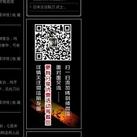
空银底溜
日本古法制刀 武士...
看详情
|
收 藏
钢复合，纯
的奢华，可收
看详情
|
收 藏
复合，纯手
华，且此刀出
看详情
|
收 藏
制，七星井
剑鞘选用上品