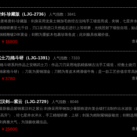
剑-珍藏版（LJG-2736）
人气指数：3841
-唐将唐剑-珍藏版：剑身采用龙泉土钢加毛铁经古法纯手工锻造而成，夹钢，七星井
精细研磨至七千目，刃口采用进口天然砥石进行上等研磨，光线照射下锻纹自现，如
铜精雕镀24K黄金；剑鞘为重蚁木包裹珍珠鱼皮；此剑极具收藏价值。
￥16800
查
士刀|格斗研（LJG-1391）
人气指数：7333
.格斗研系列作品之安纲武士刀：作品刀刃采用地肌精炼钢古法手工锻造，经敷土烧刃
独家格斗研）；刀装为黄铜溜金；刀鞘为青皮木烤漆镶牛角；是一款工艺价值非常高
￥3780
查
汉剑—紫云（LJG-2729）
人气指数：8046
最新极品紫铜素汉剑之紫云:剑身采用草钢加少量陨铁逆向复合锻打法制作出水波纹（
步高升”），经七星井水淬火，手工精细研磨，上研；剑装为精制紫铜嵌银丝；剑鞘选
剑典雅大气，为顶极收藏佳品。
￥25800
查