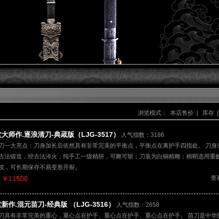
浏览模式：
本店售价
|
库存
|
大师作.逐浪清刀-典蒧版（LJG-3517）
人气指数：3186
刀一大亮点：刀身加长后依然具有非常完美的平衡点，平衡点在离护手四指处。 刀身
古法锻造，经古法淬火，纯手工一级精研，可舞可斩；刀装为白铜精雕；柄鞘选用重
皮，可长期保存不易变形开裂。
￥11500
查
新作.混元苗刀-经典版 （LJG-3516）
人气指数：2658
刀具有非常完美的重心，重心点在护手、重心点在护手、重心点在护手。 苗刀是中华