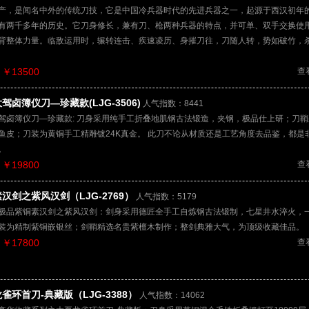
产，是闻名中外的传统刀技，它是中国冷兵器时代的先进兵器之一，起源于西汉初年
有两千多年的历史。它刀身修长，兼有刀、枪两种兵器的特点，并可单、双手交换使
背整体力量。临敌运用时，辗转连击、疾速凌历、身摧刀往，刀随人转，势如破竹，
￥13500
查
驾卤簿仪刀—珍藏款(LJG-3506)
人气指数：8441
驾卤簿仪刀—珍藏款: 刀身采用纯手工折叠地肌钢古法锻造，夹钢，极品仕上研；刀
鱼皮；刀装为黄铜手工精雕镀24K真金。 此刀不论从材质还是工艺角度去品鉴，都是
。
￥19800
查
汉剑之紫风汉剑（LJG-2769）
人气指数：5179
极品紫铜素汉剑之紫风汉剑：剑身采用德匠全手工自炼钢古法锻制，七星井水淬火，
装为精制紫铜嵌银丝；剑鞘精选名贵紫檀木制作；整剑典雅大气，为顶级收藏佳品。
￥17800
查
雀环首刀-典藏版（LJG-3388）
人气指数：14062