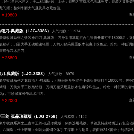
），经七星井水淬火，手工精细研磨，上研；剑鞘为重蚁木包珍珠鱼皮；剑装为黄铜镂
龙闪耀；整剑华丽大气且及具收藏价值。
￥19800
查
翎刀-典藏版（LJG-3386）
人气指数：11974
豪华收藏系列之铁装雁翎刀-典藏版：刀身采用草钢混合毛铁折叠锻打至18000层，夹
极精研；刀装为手工铁雕镶银豆；刀柄刀鞘采用重蚁木包裹珍珠鱼皮。给您一种低调
变可作武术用刀。
￥25800
查
刀-典藏版（LJG-3383）
人气指数：8979
豪华收藏系列之龙纹清刀-典藏版；刀身采用草钢混合毛铁折叠锻打至18000层，夹钢
精研；刀装为手工铁雕错银；刀柄刀鞘采用重蚁木包裹珍珠鱼皮。给您一种低调的奢
00g，可珍藏亦可作武术用刀。
￥22000
查
王剑-孤品珍藏版（LJG-2758）
人气指数：4152
豪华收藏系列之上古帝王剑-孤品珍藏版：剑身选用毛铁、草钢及特殊材质进行复合锻
，八面造，仕上研磨；剑装为黄铜立体手工浮雕上古瑞兽，表面镀24K黄金；剑柄及