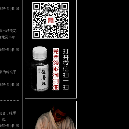
看详情
|
收 藏
锻造出精美花
真龙及串草；
看详情
|
收 藏
装为纯银手
看详情
|
收 藏
复合，纯手
之感。
看详情
|
收 藏