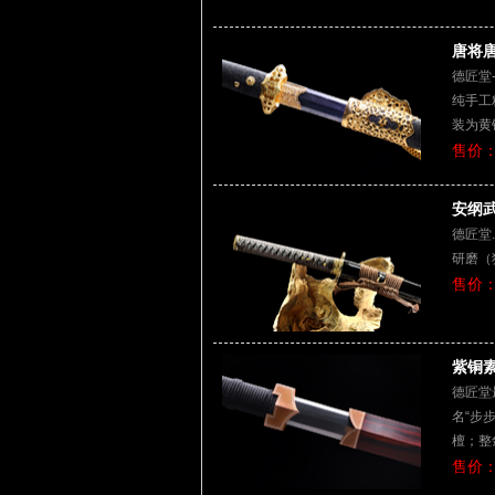
唐将唐
德匠堂
纯手工
装为黄
售价：
安纲武
德匠堂
研磨（
售价：
紫铜素
德匠堂
名“步
檀；整
售价：