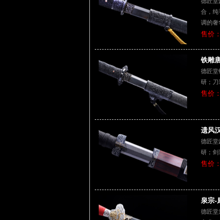
德匠堂
合，纯
调的奢
售价：
铁雕唐
德匠堂
研；刀
售价：
遗风汉
德匠堂
研；剑
售价：
泉宗-
德匠堂