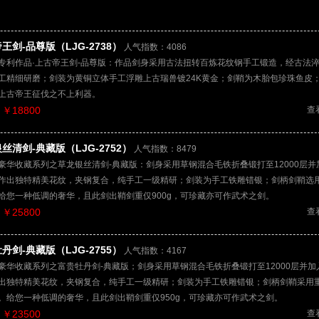
王剑-品尊版（LJG-2738）
人气指数：4086
专利作品·上古帝王剑-品尊版：作品剑身采用古法扭转百炼花纹钢手工锻造，经古法
工精细研磨；剑装为黄铜立体手工浮雕上古瑞兽镀24K黄金；剑鞘为木胎包珍珠鱼皮
上古帝王征伐之不上利器。
￥18800
查
丝清剑-典藏版（LJG-2752）
人气指数：8479
豪华收藏系列之草龙银丝清剑-典藏版：剑身采用草钢混合毛铁折叠锻打至12000层并
作出独特精美花纹，夹钢复合，纯手工一级精研；剑装为手工铁雕错银；剑柄剑鞘选
给您一种低调的奢华，且此剑出鞘剑重仅900g，可珍藏亦可作武术之剑。
￥25800
查
丹剑-典藏版（LJG-2755）
人气指数：4167
豪华收藏系列之富贵牡丹剑-典藏版；剑身采用草钢混合毛铁折叠锻打至12000层并加
出独特精美花纹，夹钢复合，纯手工一级精研；剑装为手工铁雕错银；剑柄剑鞘采用
。给您一种低调的奢华，且此剑出鞘剑重仅950g，可珍藏亦可作武术之剑。
￥23500
查