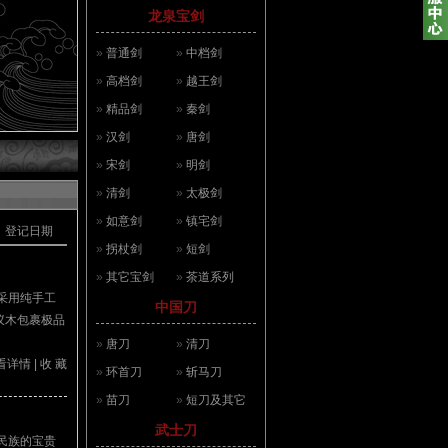
龙泉宝剑
»
普通剑
»
中档剑
»
高档剑
»
越王剑
»
精品剑
»
秦剑
»
汉剑
»
唐剑
»
宋剑
»
明剑
»
清剑
»
太极剑
»
如意剑
»
镇宅剑
登记日期
»
拐杖剑
»
短剑
»
其它宝剑
»
茶道系列
采用纯手工
中国刀
蚁木包裹极品
»
唐刀
»
清刀
看详情
|
收 藏
»
环首刀
»
斩马刀
»
苗刀
»
短刀及其它
武士刀
民族的宝贵