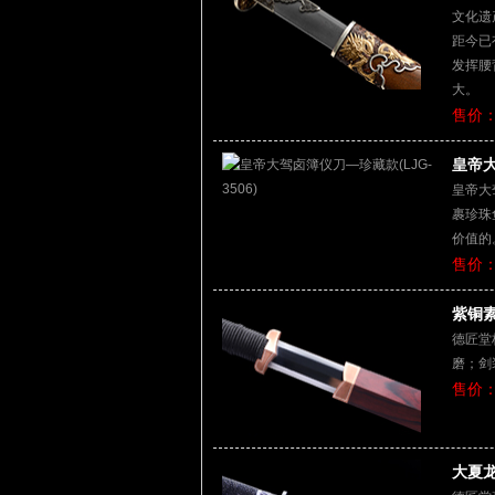
文化遗
距今已
发挥腰
大。
售价：
皇帝大
皇帝大
裹珍珠
价值的
售价：
紫铜素
德匠堂
磨；剑
售价：
大夏龙