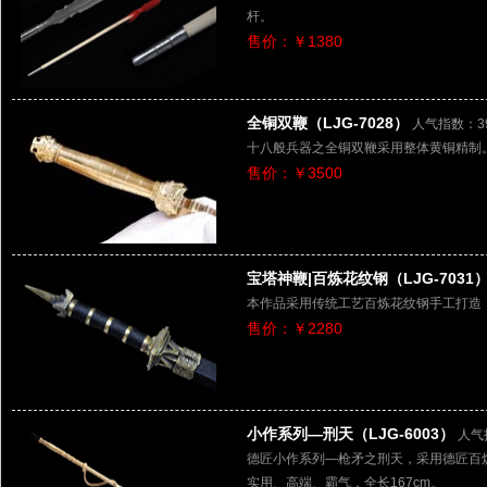
杆。
售价：￥1380
全铜双鞭（LJG-7028）
人气指数：39
十八般兵器之全铜双鞭采用整体黄铜精制
售价：￥3500
宝塔神鞭|百炼花纹钢（LJG-7031
本作品采用传统工艺百炼花纹钢手工打造
售价：￥2280
小作系列—刑天（LJG-6003）
人气
德匠小作系列—枪矛之刑天，采用德匠百
实用、高端、霸气，全长167cm。