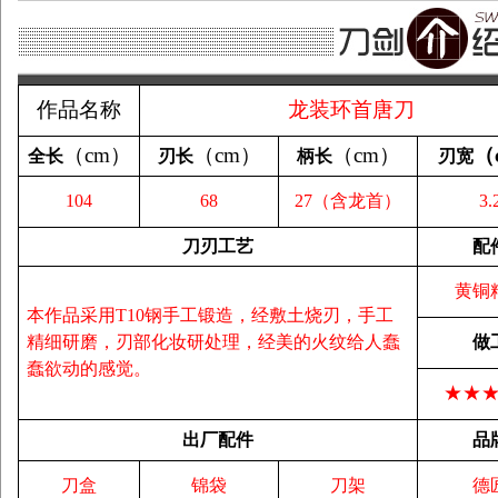
作品名称
龙装环首唐刀
（
cm
）
（
cm
）
（
cm
）
（
全长
刃长
柄长
刃宽
104
68
27（含龙首）
3.
刀刃工艺
配
黄铜
本作品采用T10钢手工锻造，经敷土烧刃，手工
精细研磨，刃部化妆研处理，经美的火纹给人蠢
做
蠢欲动的感觉。
★★
出厂配件
品
刀盒
锦袋
刀架
德