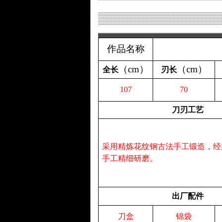
作品名称
（
cm
）
（
cm
）
全长
刃长
107
70
刀刃工艺
采用精炼花纹钢古法手工锻造，经
手工精细研磨。
出厂配件
刀盒
锦袋