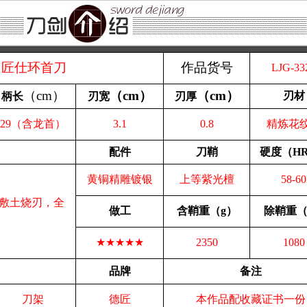
匠仕环首刀
作品货号
LJG-33
（
cm
）
（
cm
）
（
cm
）
刃材
柄长
刃宽
刃厚
29（含龙首）
3.1
0.8
精炼花
配件
刀鞘
硬度（
H
黄铜精雕镀银
上等紫光檀
58-60
敷土烧刃，全
做工
含
鞘重（
g
）
除鞘重
★★★★★
2350
1080
品牌
备注
刀架
德匠
本作品配收藏证书一份