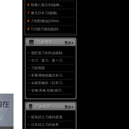
6
惊爆八面汉剑|锰钢...
7
兼元日本刀|锰钢|...
8
刀剑防锈油|100ml...
9
T10烧刃基础版|特...
德匠堂刀剑作品锻制...
古刀、新刀、新々刀...
刀的瑕疵
军事博物馆藏日本刀...
从欧阳修的《日本刀...
全钢.夹钢.包钢.烧刃...
斩风武士刀锋利度测...
日本武士刀的保养