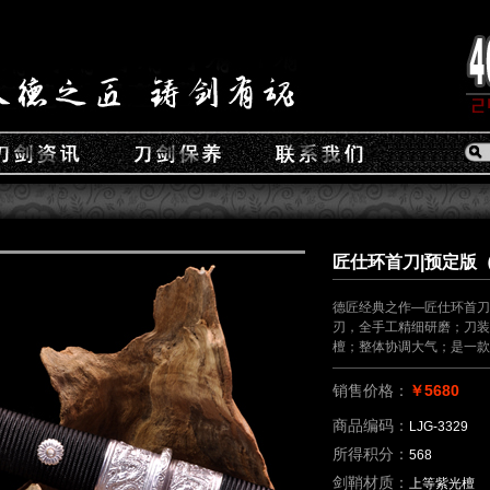
匠仕环首刀|预定版（L
德匠经典之作—匠仕环首刀
刃，全手工精细研磨；刀装
檀；整体协调大气；是一款
销售价格：
￥5680
商品编码：
LJG-3329
所得积分：
568
剑鞘材质：
上等紫光檀