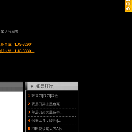
加入收藏夹
钢自炼（LJG-3290）
肌夹钢（LJG-3330）
1
环首刀|汉刀|双色...
2
双层刀架㊣黑色亮...
3
单层刀架㊣黑色㊣...
4
保养工具|刀剑油|...
5
羽田花纹钢太刀A款...