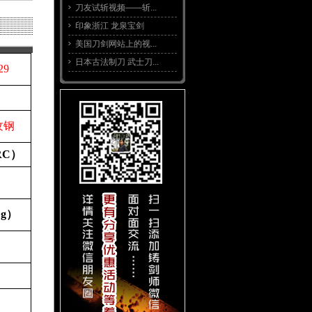
刀友试斩视频——斩...
印象浙江 龙泉宝剑
美国刀剑网站上的视...
日本古法制刀 武士刀...
29
纹钢
RC
）
（
g
）