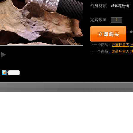
剑身材质：
精炼花纹钢
定购数量：
上一个商品：
匠泰环首刀|土
下一个商品：
龙装环首刀|地