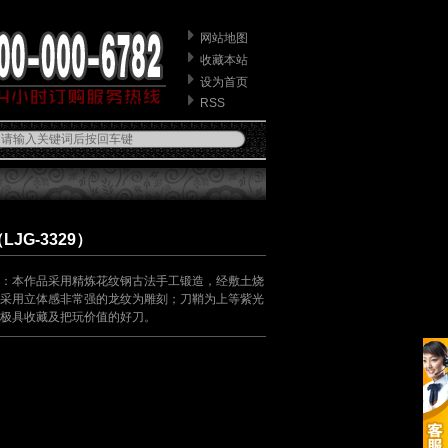
网站地图
收藏本站
设为首页
RSS
JG-3329）
：本作品采用精炼花纹钢古法手工锻造，经敷土烧
采用立体感非常强的龙纹为雕刻；刀鞘为上等紫光
极具收藏及把玩价值的好刀。