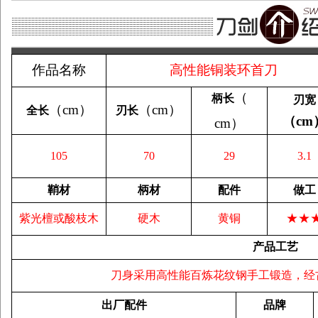
作品名称
高性能铜装环首刀
（
柄长
刃宽
（
cm
）
（
cm
）
全长
刃长
（
cm
cm
）
105
70
29
3.1
鞘材
柄材
配件
做工
★★
紫光檀或酸枝木
硬木
黄铜
产品工艺
刀身采用高性能百炼花纹钢手工锻造，经
出厂配件
品牌