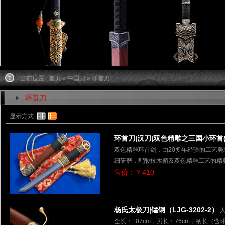
当前位置:
首页
»
中国刀
» 环首刀
环首刀
显示方式
环首刀|汉刀|双色精雕之三国小环首(LJ
双色精雕环首剑，由20多年经验的工艺
细研磨，配酸枝木鞘及双色精雕工艺的精
售价：￥410
杨氏太极刀|锰钢（LJG-3202-2）
人
全长：107cm，刃长：76cm，柄长（含环首