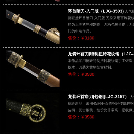
环首隋刀-入门版（LJG-3503)
人气指
德匠堂环首隋刀-入门版:刀身采用百炼花
鞘为上等紫光檀制作，刀柄包鲛鱼皮；刀
门的中端作品。
售价：￥3180
龙装环首刀|特制扭转花纹钢（LJG-3
本作品采用德匠特制扭转花纹钢手工锻造
蚁木，刀装为黄铜复古精制。
售价：￥3580
龙装环首唐刀|包钢|(LJG-3157）
人
德匠新品，采用45#钢+百炼钢经传统包
皮柄，复古铜装，性价比非常高，是收藏
售价：￥3580