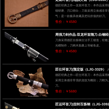
德匠经典之作—龙装环首刀：本作品采用
细研磨、刃口研白；刀装采用立体感非常
气；是一款极具收藏及把玩价值的好刀。
售价：￥4580
周强刀剑作品-双龙环首隋刀-白铜经典
刀身采用德匠自炼钢古法手工锻造，经敷
光檀制作，刀柄木胎裹上等鲛鱼皮。
售价：￥4580
匠仕环首刀|预定版（LJG-3329）
德匠经典之作—匠仕环首刀：本作品采用
采用立体感非常强的龙纹为雕刻；刀鞘为
刀。
售价：￥5680
匠运环首刀|扭转百炼钢（LJG-339