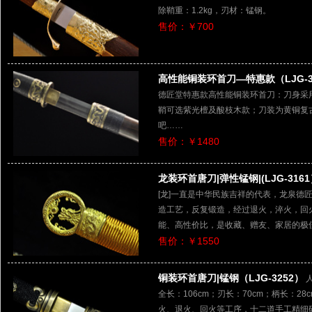
除鞘重：1.2kg，刃材：锰钢。
售价：￥700
高性能铜装环首刀—特惠款（LJG-3
德匠堂特惠款高性能铜装环首刀：刀身采
鞘可选紫光檀及酸枝木款；刀装为黄铜复
吧……
售价：￥1480
龙装环首唐刀|弹性锰钢|(LJG-316
[龙]一直是中华民族吉祥的代表，龙泉德
造工艺，反复锻造，经过退火，淬火，回
能、高性价比，是收藏、赠友、家居的极
售价：￥1550
铜装环首唐刀|锰钢（LJG-3252）
全长：106cm；刃长：70cm；柄长：28
火、退火、回火等工序，十二道手工精细