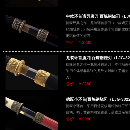
中款环首诸刃唐刀|百炼钢烧刃（LJG-
德匠经典之作—龙装环首唐刀（中款诸刃
精细研磨；刀装采用立体感非常强的龙纹
把玩价值的好刀。
售价：￥2380
龙装环首唐刀|百炼钢烧刃（LJG-32
德匠经典之作—龙装环首唐刀：本作品采
采用立体感非常强的龙纹为雕刻；刀鞘为
刀。
售价：￥2580
德匠小环首|百炼钢烧刃（LJG-332
德匠小环首，采用百炼花纹钢经传统工艺
皮柄、鞘，黄铜精雕复古装，是赠送亲密
售价：￥2980