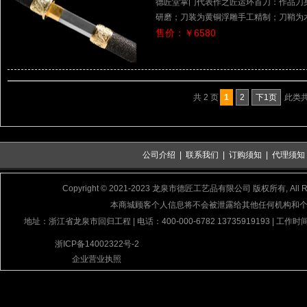
德匠堂掌门代表作之匠运环首刀：作品刀
研磨；刀装为黄铜浮雕手工精制；刀鞘为
售价：￥6580
共 2 页
1
2
下1页
此类共 
公司介绍
|
联系我们
|
订购须知
|
代理须知
Copyright © 2021-2023 龙泉市德匠工艺品有限公司 版权所有, All Rig
本商城顾客个人信息将不会被泄露给其他任何机构和
地址：浙江省龙泉市回归工程 | 电话：400-000-6782 13735919193 | 工作时间
浙ICP备14002322号-2
企业营业执照