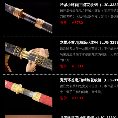
匠诚小环首|百炼花纹钢（LJG-333
德匠堂代表作品之匠诚小环首：采用百炼
刀柄刀鞘为木胎包珍珠鱼皮；装具为黄铜精
售价：￥3780
龙耀环首刀|精炼花纹钢（LJG-329
德匠经典之作—龙耀环首唐刀：本作品采
装采用立体感非常强的龙纹为雕刻；刀鞘
的好刀。
售价：￥3880
宽刃环首唐刀|精炼花纹钢（LJG-33
德匠龙装系列之宽刃环首唐刀，本作品采
十三道手工精细研磨，高性能。
售价：￥4180
龙装环首刀|地肌夹钢（LJG-3330