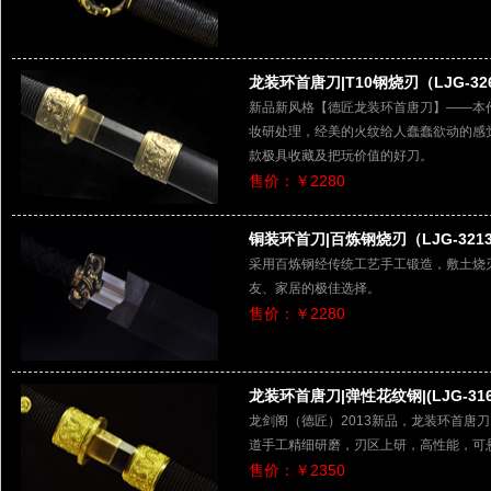
龙装环首唐刀|T10钢烧刃（LJG-32
新品新风格【德匠龙装环首唐刀】——本
妆研处理，经美的火纹给人蠢蠢欲动的感
款极具收藏及把玩价值的好刀。
售价：￥2280
铜装环首刀|百炼钢烧刃（LJG-321
采用百炼钢经传统工艺手工锻造，敷土烧
友、家居的极佳选择。
售价：￥2280
龙装环首唐刀|弹性花纹钢|(LJG-31
龙剑阁（德匠）2013新品，龙装环首唐
道手工精细研磨，刃区上研，高性能，可
售价：￥2350