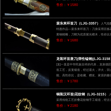
售价：￥1580
裴东来环首刀（LJG-3357）
人气指数
特惠作品—裴东来环首刀：刀身采用百炼
黄铜精雕，刀鞘为优质紫光檀木，性价比
售价：￥1680
龙装环首唐刀|弹性锰钢|(LJG-315
[龙]一直是中华民族吉祥的代表，龙泉德
造工艺，反复锻造，经过退火，淬火，回
能、高性价比，是收藏、赠友、家居的极
售价：￥1780
铜装汉环首|花纹钢（LJG-3215）
采用传统工艺折叠花纹钢手工锻造，经古
售价：￥2180